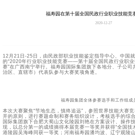
福寿园在第十届全国民政行业职业技能竞
2020-12-27
12月21日-25日，由民政部职业技能鉴定指导中心、中国
的“2020年行业职业技能竞赛——第十届全国民政行业职
赛”在广西南宁举行。福寿园国际集团旗下各地分、子公司
治区、直辖市）代表队参与大赛奖项角逐。
福寿园集团全体参赛选手和工作组成
本次大赛聚焦“节地生态，慎终追远”，参照世界技能大赛
开的原则，进行赛题命制和赛务组织设计，考核选手的综
国际集团旗下合肥大蜀山文化陵园刘艳在方案设计、操作
现，以总分第一的成绩摘得本届竞赛一等奖并获得“全国技
港陵园吴海峰同获一等奖；河南福寿园潘均波、辽宁观陵