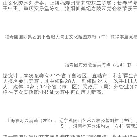
山文化陵园刘捷嘉、上海福寿园满莉荣获二等奖；长春华
王中玉、重庆安乐堂陈红、洛阳仙鹤纪念陵园党会格荣获
福寿园国际集团旗下合肥大蜀山文化陵园刘艳（中）摘得本届竞赛
福寿园海港陵园吴海峰（右4）获一
据统计，本次竞赛有27个省（自治区、直辖市）和新疆生产
人报名参与竞赛，其中领队28人、副领队24人、选手111人
人、媒体10家；14个省（市、区）民政厅（局）分管业
模在历次民政职业技能大赛中再创历史新高。
上海福寿园满莉（左2）、辽宁观陵山艺术园林公墓刘炜（左6）
5）、
河南福寿园潘均波（右4）荣获
福寿园国际集团在本次竞赛中能取得如此佳绩，离不开福寿