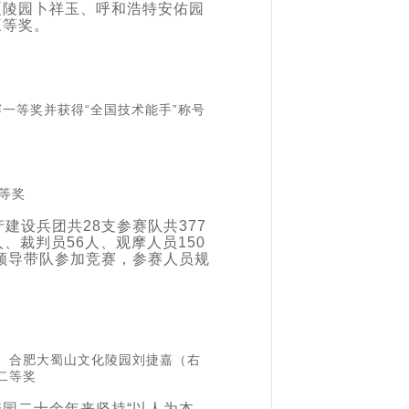
夏陵园卜祥玉、呼和浩特安佑园
三等奖。
一等奖并获得“全国技术能手”称号
等奖
建设兵团共28支参赛队共377
、裁判员56人、观摩人员150
务领导带队参加竞赛，参赛人员规
、合肥大蜀山文化陵园刘捷嘉（右
二等奖
园二十余年来坚持“以人为本