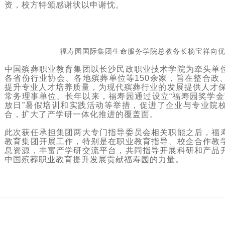
资，校方特颁感谢状以申谢忱。
福寿园国际集团生命服务学院总教务长杨宝祥向
中国殡葬职业教育集团以长沙民政职业技术学院为牵头单
各省份行业协会、各地殡葬单位等150余家，旨在整合政
提升专业人才培养质量，为现代殡葬行业的发展提供人才保
常务理事单位。长年以来，福寿园通过设立“福寿园奖学金”
放日”暑假培训和实践活动等举措，促进了企业与专业院
合，扩大了产学研一体化推进的覆盖面。
此次获任承担集团两大专门指导委员会相关职能之后，福
教育集团开展工作，特别是在职业教育指导、校企合作教
息资源，丰富产学研交流平台，共同指导开展科研和产品
中国殡葬职业教育提升发展贡献福寿园的力量。